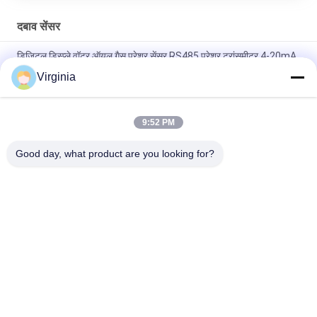
दबाव सेंसर
डिजिटल डिस्प्ले वॉटर ऑयल गैस प्रेशर सेंसर RS485 प्रेशर ट्रांसमीटर 4-20mA
Virginia
5 अंड एलसीडी डिस्प्ले के साथ 2bar 10bar गैस प्रेशर सेंसर / वाटर लिक्विड प्रेशर
सेंसर
9:52 PM
एनालॉग और डिजिटल आउटपुट 100psi / 150psi / 200psi के साथ उच्च
संवेदनशीलता गैस दबाव सेंसर
Good day, what product are you looking for?
लोकप्रिय श्रेणियां
सभी
तनाव गेज लोड सेल
सिंगल प्वाइंट लोड सेल
कतरनी बीम लोड सेल
समानांतर बीम लोड सेल
स्पोक टाइप लोड सेल
एस टाइप लोड सेल