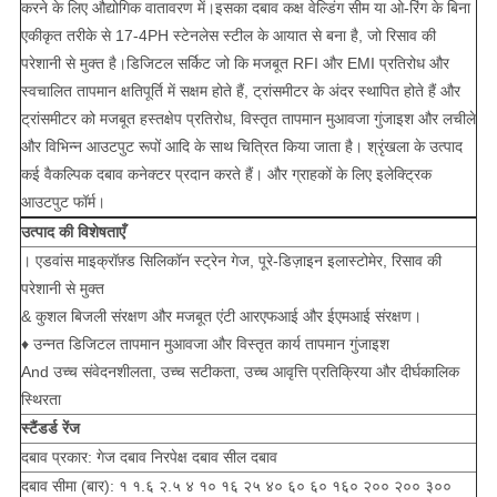
करने के लिए औद्योगिक वातावरण में।इसका दबाव कक्ष वेल्डिंग सीम या ओ-रिंग के बिना
एकीकृत तरीके से 17-4PH स्टेनलेस स्टील के आयात से बना है, जो रिसाव की
परेशानी से मुक्त है।डिजिटल सर्किट जो कि मजबूत RFI और EMI प्रतिरोध और
स्वचालित तापमान क्षतिपूर्ति में सक्षम होते हैं, ट्रांसमीटर के अंदर स्थापित होते हैं और
ट्रांसमीटर को मजबूत हस्तक्षेप प्रतिरोध, विस्तृत तापमान मुआवजा गुंजाइश और लचीले
और विभिन्न आउटपुट रूपों आदि के साथ चित्रित किया जाता है। श्रृंखला के उत्पाद
कई वैकल्पिक दबाव कनेक्टर प्रदान करते हैं। और ग्राहकों के लिए इलेक्ट्रिक
आउटपुट फॉर्म।
उत्पाद की विशेषताएँ
। एडवांस माइक्रॉफ़्ड सिलिकॉन स्ट्रेन गेज, पूरे-डिज़ाइन इलास्टोमेर, रिसाव की
परेशानी से मुक्त
& कुशल बिजली संरक्षण और मजबूत एंटी आरएफआई और ईएमआई संरक्षण।
♦ उन्नत डिजिटल तापमान मुआवजा और विस्तृत कार्य तापमान गुंजाइश
And उच्च संवेदनशीलता, उच्च सटीकता, उच्च आवृत्ति प्रतिक्रिया और दीर्घकालिक
स्थिरता
स्टैंडर्ड रेंज
दबाव प्रकार: गेज दबाव निरपेक्ष दबाव सील दबाव
दबाव सीमा (बार): १ १.६ २.५ ४ १० १६ २५ ४० ६० ६० १६० २०० २०० ३००