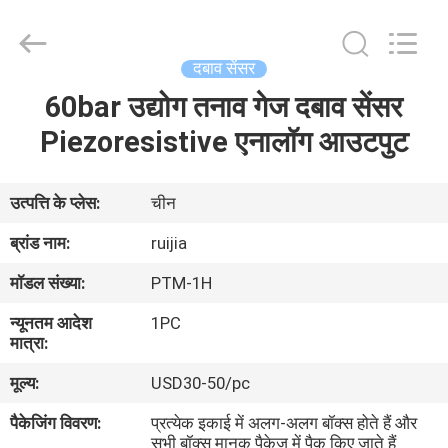
Xian
Ruijia
Measurement
Instruments
Co.,
दबाव सेंसर
Ltd..
All
Rights
60bar उद्योग तनाव गेज दबाव सेंसर
घर
Reserved.
Piezoresistive एनालॉग आउटपुट
उत्पादों
उत्पत्ति के प्लेस:
चीन
वीडियो
ब्रांड नाम:
ruijia
मॉडल संख्या:
PTM-1H
हमारे
न्यूनतम आदेश
1PC
बारे
मात्रा:
में
मूल्य:
USD30-50/pc
पैकेजिंग विवरण:
प्रत्येक इकाई में अलग-अलग बॉक्स होते हैं और
कारखाना
सभी बॉक्स मानक पैकेज में पैक किए जाते हैं