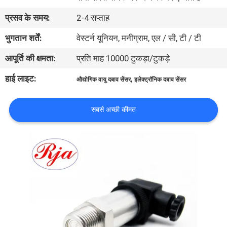
भ्रमण
प्रसव के समय:
2-4 सप्ताह
भुगतान शर्तें:
वेस्टर्न यूनियन, मनीग्राम, एल / सी, टी / टी
गुणवत्ता
आपूर्ति की क्षमता:
प्रति माह 10000 टुकड़ा/टुकड़े
नियंत्रण
हाई लाइट:
,
औद्योगिक वायु दबाव सेंसर
इलेक्ट्रॉनिक दबाव सेंसर
संपर्क
करें
सबसे अच्छी कीमत
एक
उद्धरण
का
अनुरोध
करें