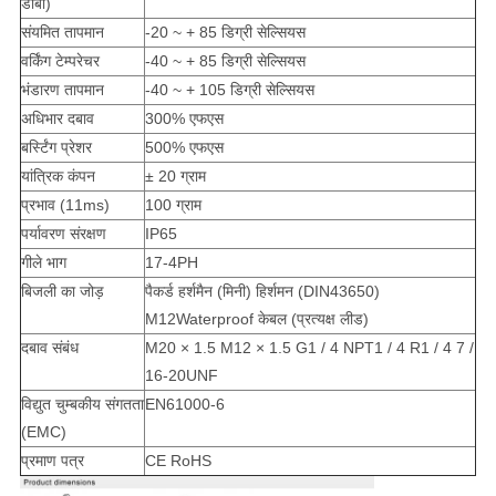
डीबी)
संयमित तापमान
-20 ~ + 85 डिग्री सेल्सियस
वर्किंग टेम्परेचर
-40 ~ + 85 डिग्री सेल्सियस
भंडारण तापमान
-40 ~ + 105 डिग्री सेल्सियस
अधिभार दबाव
300% एफएस
बर्स्टिंग प्रेशर
500% एफएस
यांत्रिक कंपन
± 20 ग्राम
प्रभाव (11ms)
100 ग्राम
पर्यावरण संरक्षण
IP65
गीले भाग
17-4PH
बिजली का जोड़
पैकर्ड हर्शमैन (मिनी) हिर्शमन (DIN43650)
M12Waterproof केबल (प्रत्यक्ष लीड)
दबाव संबंध
M20 × 1.5 M12 × 1.5 G1 / 4 NPT1 / 4 R1 / 4 7 /
16-20UNF
विद्युत चुम्बकीय संगतता
EN61000-6
(EMC)
प्रमाण पत्र
CE RoHS