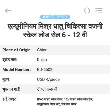
Xian
Ruijia
Measurement
Instruments
Co.,
वजन पैमाने सेंसर
Ltd..
All
Rights
एल्यूमीनियम मिश्र धातु चिकित्सा वजनी
घर
Reserved.
स्केल लोड सेल 6 - 12 वी
उत्पादों
Place of Origin:
China
वीडियो
ब्रांड नाम:
Ruijia
Model Number:
RJ-6502
हमारे
मूल्य:
USD 4/piece
बारे
भुगतान शर्तें:
टी/टी, एल/सी
में
हाई लाइट:
,
,
IP65 वजनी स्केल सेंसर
12V वजनी स्केल लोड सेल
एल्यूमीनियम मिश्र धातु लोड सेल स्केल
कारखाना