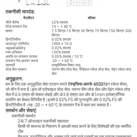
तकनीकी मापदंड:
पैरामीटर
कीमत
जीरो बैलेंस
±2% एफएस
रेटेड तापमान रेंज
10 ~ + 40 ℃
क्षमता
7.5 किग्रा 15 किग्रा 30 किग्रा 75 किग्रा 150 किग्रा 300
किग्रा
हिस्टैरिसीस
0.02% एफएस
आउटपुट प्रतिरोध
1000 ± 10 Ω
repeatability
0.02% एफएस
परम अधिभार
150% एफएस
अवधि पर तापमान प्रभाव
0.05% एफएस / 10 ℃
तापमान रेंज आपरेट करना
-20 ~ + 60 ℃
सामग्री
एल्यूमीनियम मिश्र धातु
लोड सेल प्रकार
प्लानर बीम लोड सेल, मेडिकल स्केल लोड सेल, वेइंग स्केल लोड
सेल
अनुकूलन:
हम के लिए एक अनुकूलित सेवा प्रदान करते हैं
रुइजिया आरजे-6502
वेइंग स्केल सेंसर,
जो चीन में बना है।इस लो प्रोफाइल लोड सेल, प्लानर बीम लोड सेल और वेइंग स्केल लोड
सेल में 0.6 एमएम की केबल लंबाई और Φ3.8 एमएम उल और Φ1mm इलेक्ट्रॉनिक
वायरिंग का केबल विनिर्देश है।इसमें 0.02% FS की पुनरावृत्ति और 0.02% FS की
हिस्टैरिसीस है।यह -20 ~ + 60 ℃ के तापमान रेंज में काम कर सकता है।
समर्थन और सेवाएं:
तकनीकी समर्थन:
24/7 ऑनलाइन तकनीकी सहायता
किसी भी समस्या के निवारण में आपकी मदद करने के लिए विशेषज्ञों की एक समर्पित
टीम
मैनुअल, ट्यूटोरियल और अक्सर पूछे जाने वाले प्रश्नों का एक व्यापक पुस्तकालय