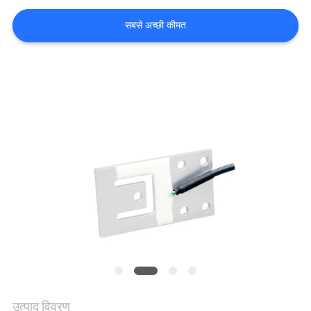
भ्रमण
सबसे अच्छी कीमत
गुणवत्ता
नियंत्रण
संपर्क
करें
एक
उद्धरण
का
अनुरोध
करें
उत्पाद विवरण