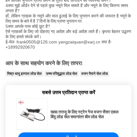
हम आपका भुगतान प्राप्त करने के तुरंत बाद उत्पादन की व्यवस्था करेंगे।
4क्या मुझे ऑर्डर देने से पहले कुछ नमूने मिल सकते हैं और नमूने के लिए कितना समय
लगता है?
हाँ, लेकिन ग्राहक के नमूने और माल ढुलाई के लिए भुगतान करने की जरूरत है.
नमूने के
लिए समय के बारे में है 7 दिनों के लिए प्राप्त भुगतान पर.
5क्या आपके पास कोई छूट है?
ऐसे ग्राहकों के लिए जो दोहराए गए आदेश और बड़े आदेश लाते हैं। कृपया बेहतर उद्धरण
के लिए हमसे संपर्क करें।
ई-मेलः frank0505@126.com yangzaiquan@xarj.cn क्या हैः
+18992920670
आप के साथ सहयोग करने के लिए तत्पर!
मिश्र धातु इस्पात लोड सेल
उच्च परिशुद्धता लोड सेल
वजन पैमाने सेल लोड
सबसे उत्तम प्रतिदान प्राप्त करें
खाद्य तराजू के लिए स्ट्रेन गेज वजन सेंसर एकल
बिंदु लोड सेल समानांतर बीम लोड सेल