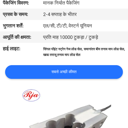
पैकेजिंग विवरण:
मानक निर्यात पैकेजिंग
भ्रमण
प्रसव के समय:
2-4 सप्ताह के भीतर
गुणवत्ता
भुगतान शर्तें:
एल/सी, टी/टी, वेस्टर्न यूनियन
नियंत्रण
आपूर्ति की क्षमता:
प्रति माह 10000 टुकड़ा / टुकड़े
हाई लाइट:
,
,
सिंगल पॉइंट स्ट्रेन गेज लोड सेल
समानांतर बीम तनाव माप लोड सेल
संपर्क
खाद्य तराजू तनाव माप लोड सेल
करें
सबसे अच्छी कीमत
एक
उद्धरण
का
अनुरोध
करें