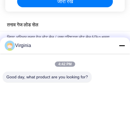
जारी रखें
तनाव गेज लोड सेल
लिफ्ट अधिभार तनाव गेज लोड सेल / उच्च परिशुद्धता लोड सेल 60kg क्षमता
Virginia
क्रेन स्केल एनालॉग आउटपुट 5kg 10kg के लिए मिश्र धातु इस्पात तनाव गेज लोड
सेल
4:42 PM
राउंड टेंशन एस टाइप तनाव नापने का यंत्र सेंसर के लिए तनाव और तनाव 1000
किग्रा 2000 किग्रा
Good day, what product are you looking for?
लोकप्रिय श्रेणियां
सभी
तनाव गेज लोड सेल
सिंगल प्वाइंट लोड सेल
कतरनी बीम लोड सेल
समानांतर बीम लोड सेल