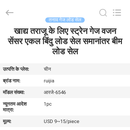
Xian
Ruijia
Measurement
Instruments
Co.,
तनाव गेज लोड सेल
Ltd..
All
Rights
खाद्य तराजू के लिए स्ट्रेन गेज वजन
घर
Reserved.
सेंसर एकल बिंदु लोड सेल समानांतर बीम
उत्पादों
लोड सेल
वीडियो
उत्पत्ति के प्लेस:
चीन
ब्रांड नाम:
ruijia
हमारे
मॉडल संख्या:
आरजे-6546
बारे
न्यूनतम आदेश
1pc
में
मात्रा:
मूल्य:
USD 9~15/piece
कारखाना