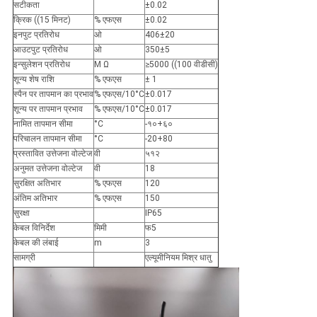
सटीकता
±0.02
क्रिक ((15 मिनट)
% एफएस
±0.02
इनपुट प्रतिरोध
ओ
406±20
आउटपुट प्रतिरोध
ओ
350±5
इन्सुलेशन प्रतिरोध
M Ω
≥5000 ((100 वीडीसी)
शून्य शेष राशि
% एफएस
± 1
स्पैन पर तापमान का प्रभाव
% एफएस/10°C
±0.017
शून्य पर तापमान प्रभाव
% एफएस/10°C
±0.017
नामित तापमान सीमा
°C
-१०+६०
परिचालन तापमान सीमा
°C
-20+80
प्रस्तावित उत्तेजना वोल्टेज
वी
५१२
अनुमत उत्तेजना वोल्टेज
वी
18
सुरक्षित अतिभार
% एफएस
120
अंतिम अतिभार
% एफएस
150
सुरक्षा
IP65
केबल विनिर्देश
मिमी
फ5
केबल की लंबाई
m
3
सामग्री
एल्यूमीनियम मिश्र धातु