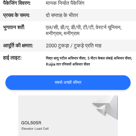
पैकेजिंग विवरण:
मानक निर्यात पैकेजिंग
भ्रमण
प्रसव के समय:
दो सप्ताह के भीतर
गुणवत्ता
भुगतान शर्तें:
एल/सी, डी/ए, डी/पी, टी/टी, वेस्टर्न यूनियन,
मनीग्राम, मनीग्राम
नियंत्रण
आपूर्ति की क्षमता:
2000 टुकड़ा / टुकड़े प्रति माह
संपर्क
हाई लाइट:
,
,
मिश्र धातु स्टील अधिभार सेंसर
5 मीटर केबल लंबाई अधिभार सेंसर
Ruijia तार रस्सियों अधिभार सेंसर
करें
सबसे अच्छी कीमत
एक
उद्धरण
का
अनुरोध
करें