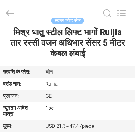
Xian
Ruijia
Measurement
Instruments
Co.,
स्केल लोड सेल
Ltd..
All
Rights
मिश्र धातु स्टील लिफ्ट भागों Ruijia
घर
Reserved.
तार रस्सी वजन अधिभार सेंसर 5 मीटर
उत्पादों
केबल लंबाई
वीडियो
उत्पत्ति के प्लेस:
चीन
ब्रांड नाम:
Ruijia
हमारे
प्रमाणन:
CE
बारे
न्यूनतम आदेश
1pc
में
मात्रा:
मूल्य:
USD 21.3~47.4 /piece
कारखाना