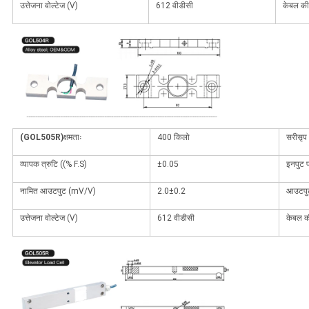
उत्तेजना वोल्टेज (V)
612 वीडीसी
केबल की
(GOL505R)
क्षमताः
400 किलो
सरीसृप
व्यापक त्रुटि ((% F.S)
±0.05
इनपुट प
नामित आउटपुट (mV/V)
2.0±0.2
आउटपुट
उत्तेजना वोल्टेज (V)
612 वीडीसी
केबल क