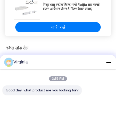
मिश्र धातु स्टील लिफ्ट भागों Ruijia तार रस्सी
वजन अधिभार सेंसर 5 मीटर केबल लंबाई
जारी रखें
स्केल लोड सेल
अधिभार सीमक विशेष लोड सेल हॉपर स्केल / हैंगिंग स्केल IP67 / IP68
Virginia
एल्यूमीनियम मिश्र धातु 800 किलो AC250V / 7A के साथ सुरक्षा उपकरण विशेष
भार कोशिकाओं को उठाएं
3:56 PM
DC5V - 12V रेटेड लोड विशेष लोड सेल को लिफ्ट कार के नीचे स्थापना के लिए
Good day, what product are you looking for?
लोकप्रिय श्रेणियां
सभी