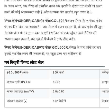
ताकि सभी वजन डेटा जैसे लिफ्ट केबिन का कुल वजन, लिफ्ट का भार,और तार रस्सी
के तनाव अंतर, और सेंसर को स्थापित करने और हटाने के दौरान तार रस्सी को अलग
करने की कोई आवश्यकता नहीं है, और स्थापना और उपयोग बहुत सरल है।
.
लिफ्ट केबिन
UNDER-CAB
लोड सेंसर
GOL504R
:
वजन सेंसर लिफ्ट सेंसर फ्रेम
पर स्थापित किया जा सकता है। जब लिफ्ट में वजन बदलता है, तो कार फ्रेम की सूक्ष्म
भिन्नता सीमा भी तदनुसार बदल जाएगी।सटीकता 0 तक पहुंच सकती हैसेंसर की
स्थापना बहुत सरल है, बस इसे दो शिकंजा के साथ ठीक करें।
.
लिफ्ट
केबिन
UNDER-CAB
लोड सेंसर GOL500R
:
मंजिल के चार कोनों पर चार
टुकड़े स्थापित करने की जरूरत है, यह बहुत उच्च माप सटीकता है
गर्म बिक्री लिफ्ट लोड सेल
(GOL500R)
क्षमताः
800 किलो
सरीसृ
व्यापक त्रुटि ((% F.S)
±0.05
इनपुट 
नामित आउटपुट (mV/V)
2.0±0.05
आउटपु
उत्तेजना वोल्टेज (V)
612 वीडीसी
केबल 