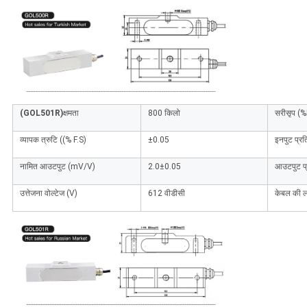
(GOL501R)
क्षमता
800 किलो
सरीसृप (%
व्यापक त्रुटि ((% F.S)
±0.05
इनपुट प्रत
नामित आउटपुट (mV/V)
2.0±0.05
आउटपुट प्
उत्तेजना वोल्टेज (V)
612 वीडीसी
केबल की ल