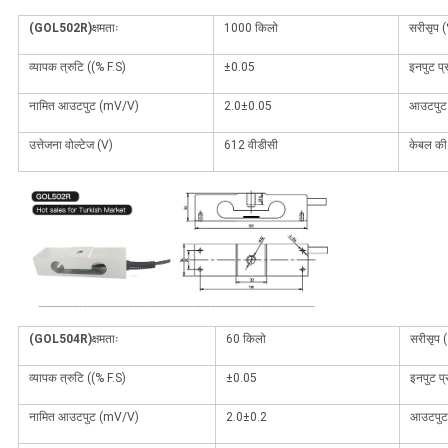
(GOL502R)
क्षमताः
1000 किलो
सरीसृप 
व्यापक त्रुटि ((% F.S)
±0.05
इनपुट प्
नामित आउटपुट (mV/V)
2.0±0.05
आउटपुट 
उत्तेजना वोल्टेज (V)
612 वीडीसी
केबल की
(GOL504R)
क्षमताः
60 किलो
सरीसृप 
व्यापक त्रुटि ((% F.S)
±0.05
इनपुट प्
नामित आउटपुट (mV/V)
2.0±0.2
आउटपुट 