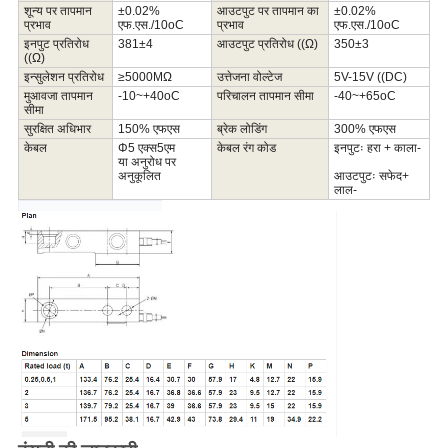
शून्य पर तापमान
±
0.02%
आउटपुट पर तापमान का
±
0.02%
प्रभाव
एफ.एस./1
0
oC
प्रभाव
एफ.एस./1
0
oC
इनपुट प्रतिरोध
381
±
4
आउटपुट प्रतिरोध ((Ω)
350
±
3
((Ω)
इन्सुलेशन प्रतिरोध
≥5000MΩ
उत्तेजना वोल्टेज
5V-
1
5
V ((DC)
मुआवजा
तापमान
-10~+
40
oC
परिचालन तापमान सीमा
-
40
~+6
5
oC
सीमा
सुरक्षित अधिभार
150
% एफएस
ब्रेक लोडिंग
300
% एफएस
केबल
Φ
5
एक्स
5
एम
केबल रंग कोड
इनपुटः हरा + काला-
या अनुरोध पर
अनुकूलित
आउटपुटः सफेद+
लाल
-