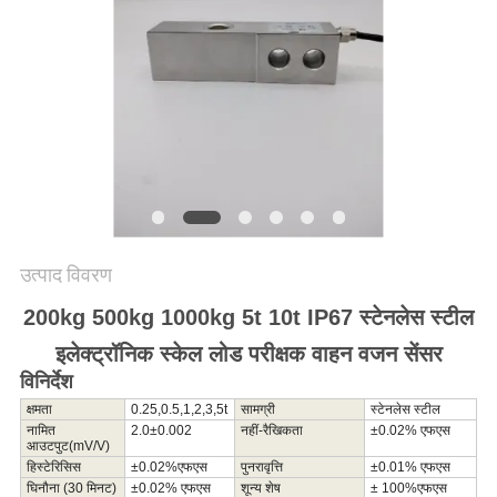
साइटमैप
गोपनीयता
नीति
उत्पाद विवरण
200kg 500kg 1000kg 5t 10t IP67 स्टेनलेस स्टील
इलेक्ट्रॉनिक स्केल लोड परीक्षक वाहन वजन सेंसर
विनिर्देश
क्षमता
0.25,0.5,1,2,3,5t
सामग्री
स्टेनलेस स्टील
नामित
2.0
±
0.
002
नहीं
-
रैखिकता
±
0.
02
% एफएस
आउटपुट
(
m
V/V)
हिस्टेरिसिस
±
0.
02%
एफएस
पुनरावृत्ति
±0.
0
1
% एफएस
घिनौना (30 मिनट)
±0.0
2
% एफएस
शून्य शेष
± 100
%
एफएस