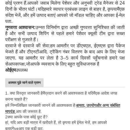
कोई प्रश्न हैं
.
आपको जवाब मिलेगा
पेशेवर और अनुभवी ट्रेड मैनेजर से
24
दिनों के भीतर
घंटों।
यदि
हमारे व्यापार प्रबंधक लाइन से बाहर है, कृपया
मैं
एक
संदेश भेजें, और हमें उत्पाद बताएं
आपको जो मॉडल चाहिए
और आपका ई-मेल
पता
.
गुणवत्ता आश्वासन:
उन्नत विनिर्माण द्वारा अच्छी गुणवत्ता सुनिश्चित की जाती
है
और सभी उत्पाद शिपिंग से पहले हमारे पेशेवर क्यूसी टीम द्वारा सख्त
परीक्षण से गुजरते हैं।
दरवाजे से दरवाजे की सेवा:
हम आमतौर पर डीएचएल, ईएमएस द्वारा पैकेज
भेजते हैं
और टीएनटी
आदि
. ट्रैकिंग नंबर वितरण के बाद आप के लिए भेजा
जाएगा. यह आमतौर पर लेता है 3--5 कार्य दिवसों
पहुँचना
से हमारे पक्ष
से
आपका
पक्ष,
जो
आपके व्यवसाय के लिए बहुत सुविधाजनक है
ओईएम
उपलब्ध
अक्सर पूछे जाने वाले प्रश्न
1. क्या विस्तृत जानकारी है
मैं
प्रदान करने की आवश्यकता है यदि
मैं
एक आदेश जगह
करना चाहते हैं?
हमें निम्नलिखित जानकारी जानने की आवश्यकता हैः
क्षमता, उपयोग
और अन्य संबंधित
मापदंड
आप की जरूरत है.
2क्या आपके पास कोई छूट है?
हां, यदि आप बड़ी मात्रा में खरीदते हैं, तो कृपया हमें ईमेल भेजें, हम आपको
बताएंगे
ve
आप एक बड़ी छूट.