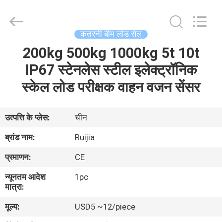
Xian
Ruijia
Measurement
Instruments
Co.,
कतरनी बीम लोड सेल
Ltd..
All
Rights
200kg 500kg 1000kg 5t 10t
घर
Reserved.
IP67 स्टेनलेस स्टील इलेक्ट्रॉनिक
उत्पादों
स्केल लोड परीक्षक वाहन वजन सेंसर
वीडियो
उत्पत्ति के प्लेस:
चीन
ब्रांड नाम:
Ruijia
हमारे
प्रमाणन:
CE
बारे
न्यूनतम आदेश
1pc
में
मात्रा:
मूल्य:
USD5 ~12/piece
कारखाना