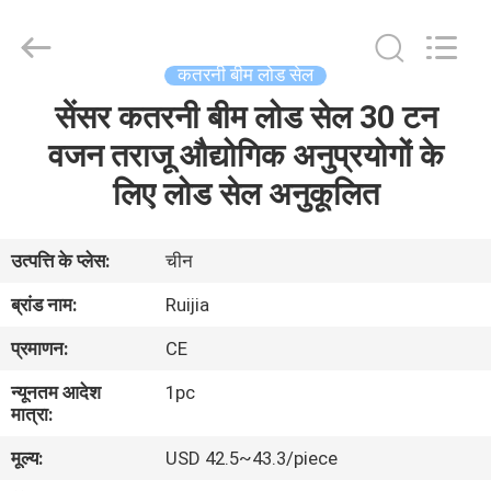
Xian
Ruijia
Measurement
Instruments
Co.,
कतरनी बीम लोड सेल
Ltd..
All
Rights
सेंसर कतरनी बीम लोड सेल 30 टन
घर
Reserved.
वजन तराजू औद्योगिक अनुप्रयोगों के
उत्पादों
लिए लोड सेल अनुकूलित
वीडियो
उत्पत्ति के प्लेस:
चीन
ब्रांड नाम:
Ruijia
हमारे
प्रमाणन:
CE
बारे
न्यूनतम आदेश
1pc
में
मात्रा:
मूल्य:
USD 42.5~43.3/piece
कारखाना