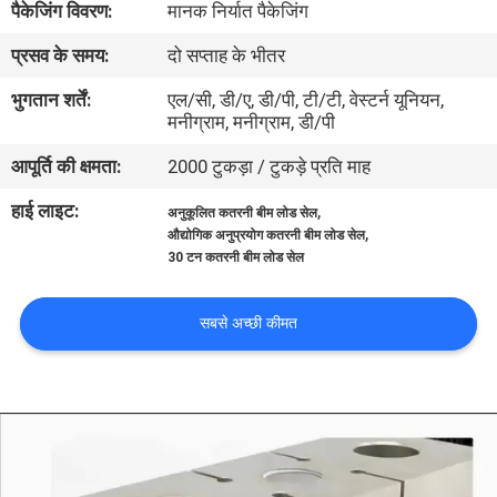
पैकेजिंग विवरण:
मानक निर्यात पैकेजिंग
भ्रमण
प्रसव के समय:
दो सप्ताह के भीतर
गुणवत्ता
भुगतान शर्तें:
एल/सी, डी/ए, डी/पी, टी/टी, वेस्टर्न यूनियन,
मनीग्राम, मनीग्राम, डी/पी
नियंत्रण
आपूर्ति की क्षमता:
2000 टुकड़ा / टुकड़े प्रति माह
संपर्क
हाई लाइट:
,
अनुकूलित कतरनी बीम लोड सेल
,
औद्योगिक अनुप्रयोग कतरनी बीम लोड सेल
करें
30 टन कतरनी बीम लोड सेल
एक
सबसे अच्छी कीमत
उद्धरण
का
अनुरोध
करें