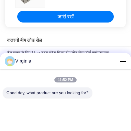
मिश्र धातु स्टील
जारी रखें
कतरनी बीम लोड सेल
टैंक वजन के लिए 1ton डबल एंडेड शियर बीम लोड सेल फोर्स ट्रांसड्यूसर
Virginia
500kg - 4mA के साथ वजन स्केल के लिए 10ton लोड सेल - 20mA या 0 - 5V
आउटपुट
11:52 PM
फोर्कलिफ्ट स्केल शियर बीम लोड सेल फॉर प्रेशर सेंसर 4mA - 20mA / 0 - 5V
आउटपुट
Good day, what product are you looking for?
लोकप्रिय श्रेणियां
सभी
तनाव गेज लोड सेल
सिंगल प्वाइंट लोड सेल