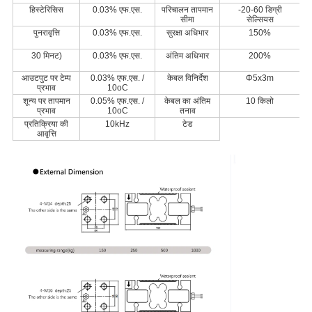
हिस्टेरिसिस
0.03% एफ.एस.
परिचालन तापमान
-20-60 डिग्री
सीमा
सेल्सियस
पुनरावृत्ति
0.03% एफ.एस.
सुरक्षा अधिभार
150%
30 मिनट)
0.03% एफ.एस.
अंतिम अधिभार
200%
आउटपुट पर टेम्प
0.03% एफ.एस. /
केबल विनिर्देश
Φ5x3m
प्रभाव
10oC
शून्य पर तापमान
0.05% एफ.एस. /
केबल का अंतिम
10 किलो
प्रभाव
10oC
तनाव
प्रतिक्रिया की
10kHz
टेड
आवृत्ति