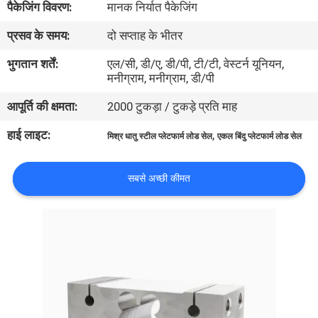
पैकेजिंग विवरण:
मानक निर्यात पैकेजिंग
भ्रमण
प्रसव के समय:
दो सप्ताह के भीतर
गुणवत्ता
भुगतान शर्तें:
एल/सी, डी/ए, डी/पी, टी/टी, वेस्टर्न यूनियन,
मनीग्राम, मनीग्राम, डी/पी
नियंत्रण
आपूर्ति की क्षमता:
2000 टुकड़ा / टुकड़े प्रति माह
संपर्क
हाई लाइट:
,
मिश्र धातु स्टील प्लेटफार्म लोड सेल
एकल बिंदु प्लेटफार्म लोड सेल
करें
सबसे अच्छी कीमत
एक
उद्धरण
का
अनुरोध
करें