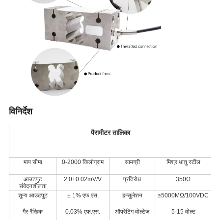
विनिर्देश
पैरामीटर तालिका
माप सीमा
0-2000 किलोग्राम
सामग्री
मिश्र धातु स्टील
आउटपुट
2.0±0.02mV/V
प्रतिरोध
350Ω
संवेदनशीलता
शून्य आउटपुट
± 1% एफ.एस.
इन्सुलेशन
≥5000MΩ/100VDC
गैर-रैखिक
0.03% एफ.एस.
ऑपरेटिंग वोल्टेज
5-15 वोल्ट