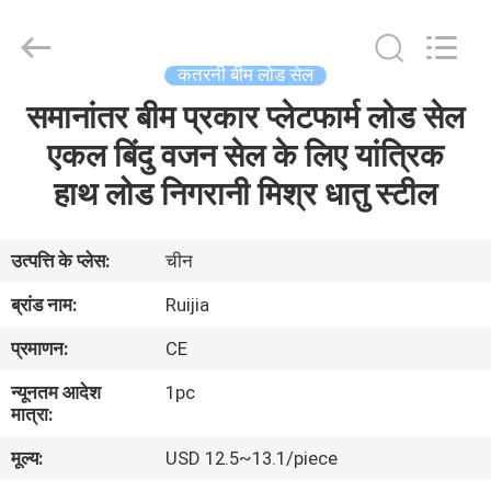
Xian
Ruijia
Measurement
Instruments
Co.,
कतरनी बीम लोड सेल
Ltd..
All
Rights
समानांतर बीम प्रकार प्लेटफार्म लोड सेल
घर
Reserved.
एकल बिंदु वजन सेल के लिए यांत्रिक
उत्पादों
हाथ लोड निगरानी मिश्र धातु स्टील
वीडियो
उत्पत्ति के प्लेस:
चीन
ब्रांड नाम:
Ruijia
हमारे
प्रमाणन:
CE
बारे
न्यूनतम आदेश
1pc
में
मात्रा:
मूल्य:
USD 12.5~13.1/piece
कारखाना