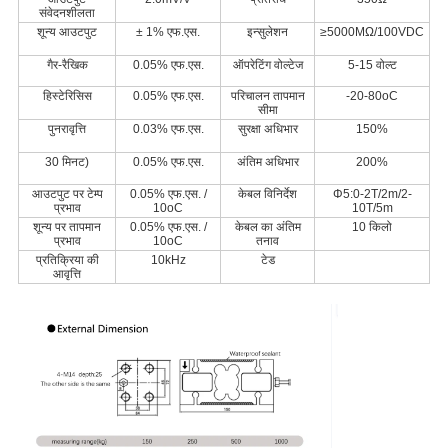
संवेदनशीलता
शून्य आउटपुट
± 1% एफ.एस.
इन्सुलेशन
≥5000MΩ/100VDC
गैर-रैखिक
0.05% एफ.एस.
ऑपरेटिंग वोल्टेज
5-15 वोल्ट
हिस्टेरिसिस
0.05% एफ.एस.
परिचालन तापमान
-20-80oC
सीमा
पुनरावृत्ति
0.03% एफ.एस.
सुरक्षा अधिभार
150%
30 मिनट)
0.05% एफ.एस.
अंतिम अधिभार
200%
आउटपुट पर टेम्प
0.05% एफ.एस. /
केबल विनिर्देश
Φ5:0-2T/2m/2-
प्रभाव
10oC
10T/5m
शून्य पर तापमान
0.05% एफ.एस. /
केबल का अंतिम
10 किलो
प्रभाव
10oC
तनाव
प्रतिक्रिया की
10kHz
टेड
आवृत्ति