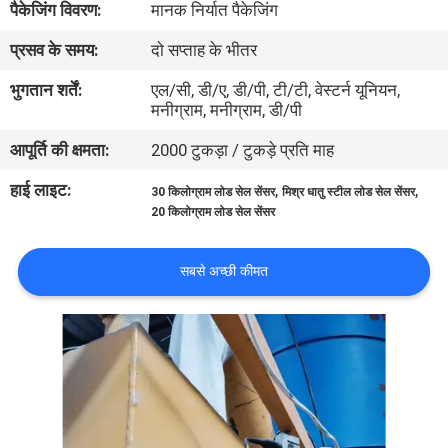
पैकेजिंग विवरण:
मानक निर्यात पैकेजिंग
भ्रमण
प्रसव के समय:
दो सप्ताह के भीतर
गुणवत्ता
भुगतान शर्तें:
एल/सी, डी/ए, डी/पी, टी/टी, वेस्टर्न यूनियन,
मनीग्राम, मनीग्राम, डी/पी
नियंत्रण
आपूर्ति की क्षमता:
2000 टुकड़ा / टुकड़े प्रति माह
संपर्क
हाई लाइट:
,
,
30 किलोग्राम लोड सेल सेंसर
मिश्र धातु स्टील लोड सेल सेंसर
20 किलोग्राम लोड सेल सेंसर
करें
सबसे अच्छी कीमत
एक
उद्धरण
का
अनुरोध
करें