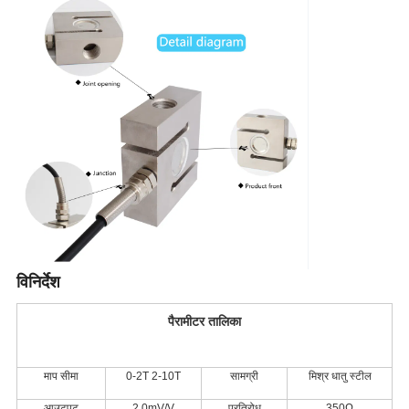
विनिर्देश
पैरामीटर तालिका
माप सीमा
0-2T 2-10T
सामग्री
मिश्र धातु स्टील
आउटपुट
2.0mV/V
प्रतिरोध
350Ω