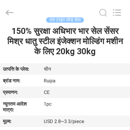
Xian
Ruijia
Measurement
Instruments
Co.,
एस टाइप लोड सेल
Ltd..
All
Rights
150% सुरक्षा अधिभार भार सेल सेंसर
घर
Reserved.
मिश्र धातु स्टील इंजेक्शन मोल्डिंग मशीन
उत्पादों
के लिए 20kg 30kg
वीडियो
उत्पत्ति के प्लेस:
चीन
ब्रांड नाम:
Ruijia
हमारे
प्रमाणन:
CE
बारे
न्यूनतम आदेश
1pc
में
मात्रा:
मूल्य:
USD 2.8~3.3/piece
कारखाना