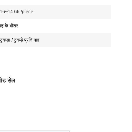
16~14.66 /piece
ताह के भीतर
ुकड़ा / टुकड़े प्रति माह
लोड सेल