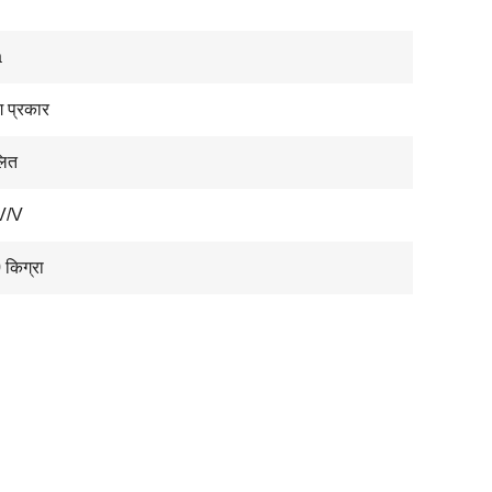
a
 प्रकार
लित
V/V
किग्रा