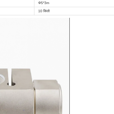
Φ5*3m
10 किलो