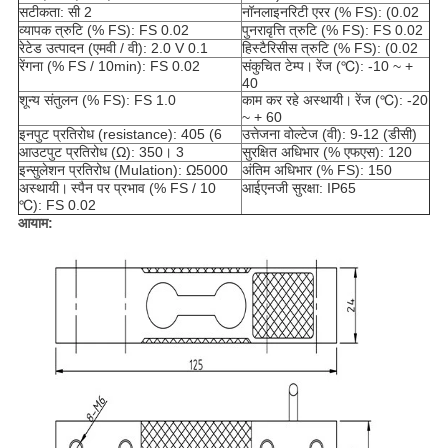
सटीकता: सी 2
नॉनलाइनरिटी एरर (% FS): (0.02
व्यापक त्रुटि (% FS): FS 0.02
पुनरावृत्ति त्रुटि (% FS): FS 0.02
रेटेड उत्पादन (एमवी / वी): 2.0 V 0.1
हिस्टैरिसीस त्रुटि (% FS): (0.02
रेंगना (% FS / 10min): FS 0.02
संकुचित टेम्प।
रेंज (℃): -10 ~ +
40
शून्य संतुलन (% FS): FS 1.0
काम कर रहे अस्थायी।
रेंज (℃): -20
~ + 60
इनपुट प्रतिरोध (resistance): 405 (6
उत्तेजना वोल्टेज (वी): 9-12 (डीसी)
आउटपुट प्रतिरोध (Ω): 350। 3
सुरक्षित अधिभार (% एफएस): 120
इन्सुलेशन प्रतिरोध (Mulation): Ω5000
अंतिम अधिभार (% FS): 150
अस्थायी।
स्पैन पर प्रभाव (% FS / 10
आईएनजी सुरक्षा: IP65
℃): FS 0.02
आयाम: