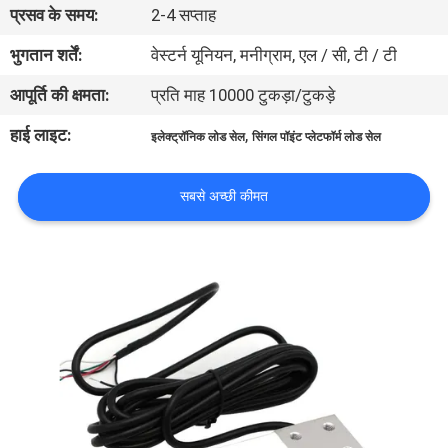
प्रसव के समय:
2-4 सप्ताह
भ्रमण
भुगतान शर्तें:
वेस्टर्न यूनियन, मनीग्राम, एल / सी, टी / टी
गुणवत्ता
आपूर्ति की क्षमता:
प्रति माह 10000 टुकड़ा/टुकड़े
नियंत्रण
हाई लाइट:
,
इलेक्ट्रॉनिक लोड सेल
सिंगल पॉइंट प्लेटफॉर्म लोड सेल
संपर्क
सबसे अच्छी कीमत
करें
एक
उद्धरण
का
अनुरोध
करें