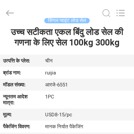
Xian
Ruijia
Measurement
Instruments
Co.,
सिंगल प्वाइंट लोड सेल
Ltd..
All
Rights
उच्च सटीकता एकल बिंदु लोड सेल की
घर
Reserved.
गणना के लिए सेल 100kg 300kg
उत्पादों
उत्पत्ति के प्लेस:
चीन
वीडियो
ब्रांड नाम:
ruijia
मॉडल संख्या:
आरजे-6551
हमारे
न्यूनतम आदेश
1PC
बारे
मात्रा:
में
मूल्य:
USD8-15/pc
पैकेजिंग विवरण:
मानक निर्यात पैकेजिंग
कारखाना