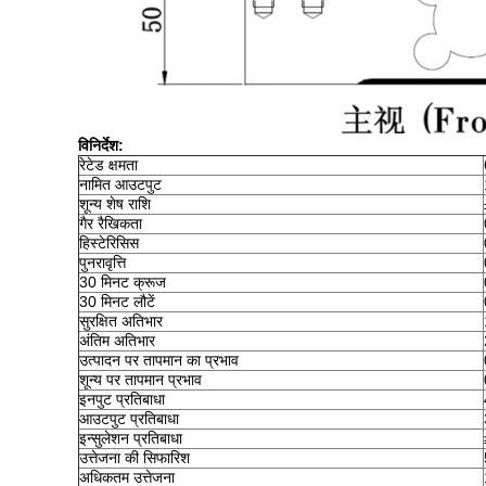
विनिर्देश
:
रेटेड क्षमता
नामित आउटपुट
शून्य शेष राशि
गैर रैखिकता
हिस्टेरिसिस
पुनरावृत्ति
30 मिनट क्रूज
30 मिनट लौटें
सुरक्षित अतिभार
अंतिम अतिभार
उत्पादन पर तापमान का प्रभाव
शून्य पर तापमान प्रभाव
इनपुट प्रतिबाधा
आउटपुट प्रतिबाधा
इन्सुलेशन प्रतिबाधा
उत्तेजना की सिफारिश
अधिकतम उत्तेजना