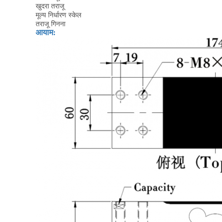
खुदरा तराजू
मूल्य निर्धारण स्केल
तराजू गिनना
आयाम
: