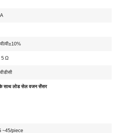
IA
मवी/वी±10%
 5 Ω
वीडीसी
 के साथ लोड सेल वजन सेंसर
 ~45/piece