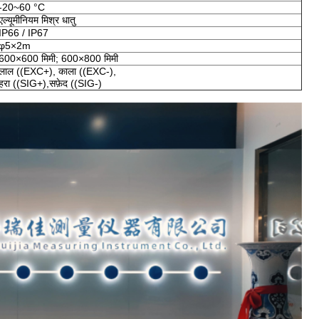
-20~60 °C
एल्यूमीनियम मिश्र धातु
IP66 / IP67
φ5×2m
600×600 मिमी; 600×800 मिमी
लाल ((EXC+), काला ((EXC-),
हरा ((SIG+),सफ़ेद ((SIG-)