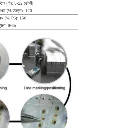
ल्टेज (वी): 5-12 (डीसी)
अधिभार (% एफएस): 120
भार (% FS): 150
क्षा: IP65