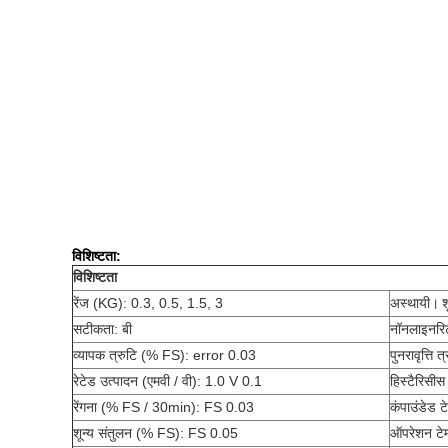
विशिष्टता:
विशिष्टता
रेंज (KG): 0.3, 0.5, 1.5, 3
अस्थायी।
श
सटीकता: बी
नॉनलाइनरि
व्यापक त्रुटि (% FS): error 0.03
पुनरावृत्त
रेटेड उत्पादन (एमवी / वी): 1.0 V 0.1
हिस्टैरिसी
रेंगना (% FS / 30min): FS 0.03
कंपाउंडेड ट
शून्य संतुलन (% FS): FS 0.05
ऑपरेशन टेम