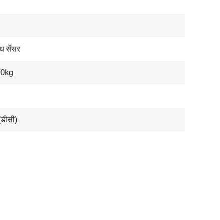
ोध सेंसर
00kg
(डीसी)