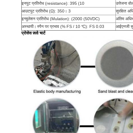
इनपुट प्रतिरोध (resistance): 395 (10
उत्तेजना वो
आउटपुट प्रतिरोध (Ω): 350। 3
सुरक्षित 
इन्सुलेशन प्रतिरोध (Mulation): (2000 (50VDC)
अंतिम अधि
अस्थायी।
स्पैन पर प्रभाव (% FS / 10 ℃): FS 0.03
आईएनजी सुर
प्रोसेस फ़्लो चार्ट